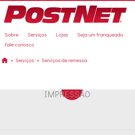
Pular
para
o
conteúdo
principal
Previous
Sobre
Serviços
Lojas
Seja um franqueado
Next
Fale conosco
Serviços
Serviços de remessa
IMPRESSÃO