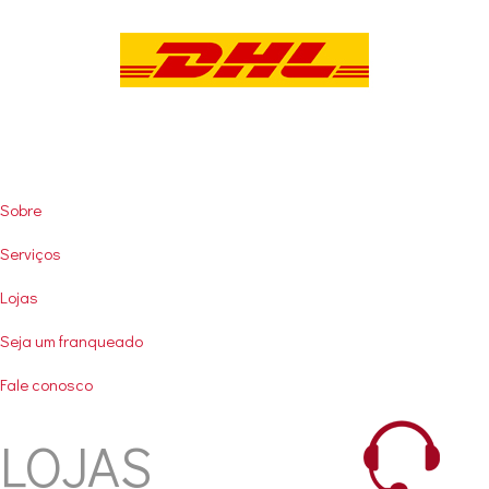
User
Sobre
account
Serviços
menu
Lojas
Seja um franqueado
Fale conosco
LOJAS