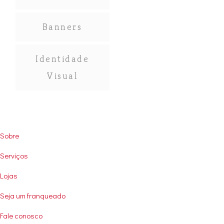
Banners
Identidade
Visual
User
Sobre
account
Serviços
menu
Lojas
Seja um franqueado
Fale conosco