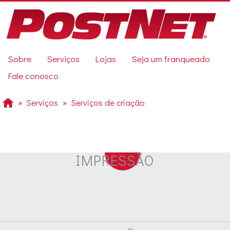
Pular
para
o
conteúdo
principal
Previous
Sobre
Serviços
Lojas
Seja um franqueado
Next
Fale conosco
Serviços
Serviços de criação
IMPRESSÃO