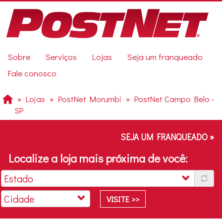
Pular
para
o
conteúdo
principal
Previous
Sobre
Serviços
Lojas
Seja um franqueado
Next
Fale conosco
Lojas
PostNet Morumbi
PostNet Campo Belo -
SP
SEJA UM FRANQUEADO »
Localize a loja mais próxima de você:
VISITE >>