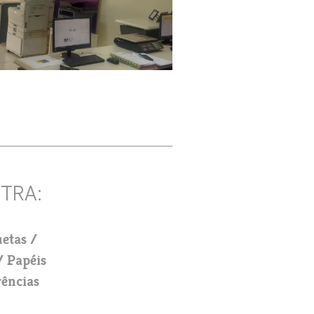
uetas
Papéis
ências