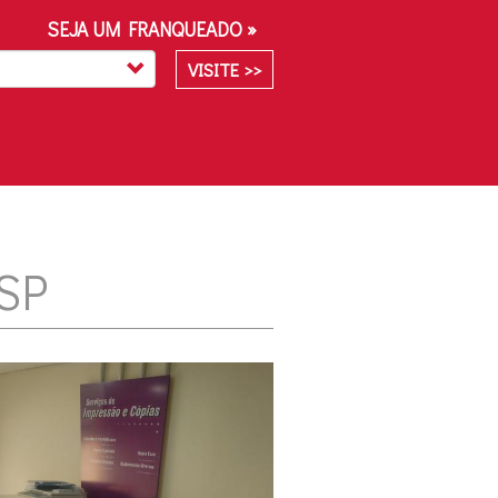
SEJA UM FRANQUEADO »
VISITE >>
SP