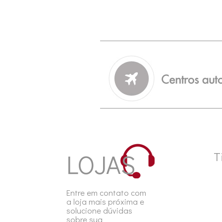
User
account
menu
LOJAS
T
Entre em contato com
a loja mais próxima e
solucione dúvidas
sobre sua