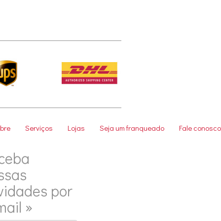
bre
Serviços
Lojas
Seja um franqueado
Fale conosco
ceba
ssas
vidades por
mail »