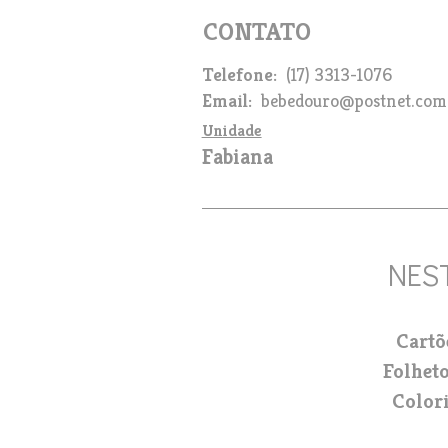
Telefone
(17) 3313-1076
Email
bebedouro@postnet.com
Unidade
Fabiana
Cartõ
Folhet
Color