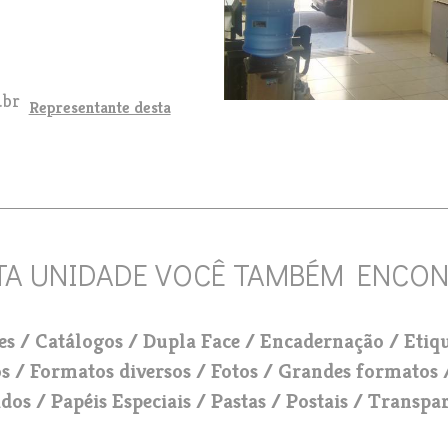
.br
Representante desta
es
Catálogos
Dupla Face
Encadernação
Etiq
os
Formatos diversos
Fotos
Grandes formatos
idos
Papéis Especiais
Pastas
Postais
Transpar