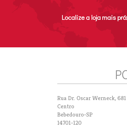
Next
Localize a loja mais pr
P
Rua Dr. Oscar Werneck, 681
Centro
Bebedouro
-
SP
14701-120