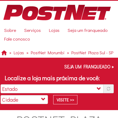
Pular
para
o
conteúdo
principal
Previous
Sobre
Serviços
Lojas
Seja um franqueado
Next
Fale conosco
Lojas
PostNet Morumbi
PostNet Plaza Sul - SP
SEJA UM FRANQUEADO »
Localize a loja mais próxima de você:
VISITE >>