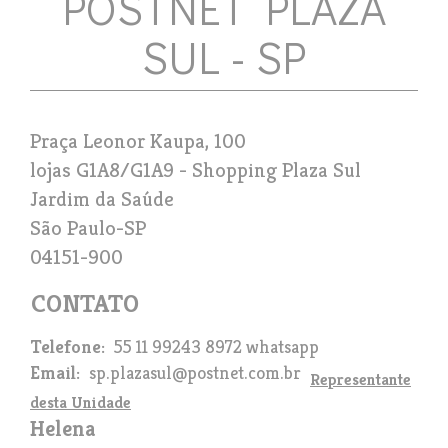
POSTNET PLAZA
SUL - SP
Praça Leonor Kaupa, 100
lojas G1A8/G1A9 - Shopping Plaza Sul
Jardim da Saúde
São Paulo
-
SP
04151-900
Telefone
55 11 99243 8972 whatsapp
Email
sp.plazasul@postnet.com.br
Representante
desta Unidade
Helena